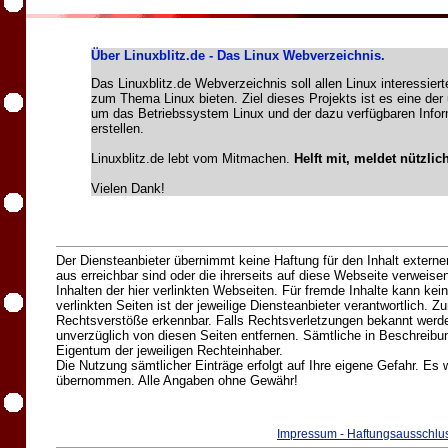
Über Linuxblitz.de - Das Linux Webverzeichnis.
Das Linuxblitz.de Webverzeichnis soll allen Linux interessie
zum Thema Linux bieten. Ziel dieses Projekts ist es eine d
um das Betriebssystem Linux und der dazu verfügbaren Info
erstellen.
Linuxblitz.de lebt vom Mitmachen.
Helft mit, meldet nützlic
Vielen Dank!
Der Diensteanbieter übernimmt keine Haftung für den Inhalt externer
aus erreichbar sind oder die ihrerseits auf diese Webseite verweisen
Inhalten der hier verlinkten Webseiten. Für fremde Inhalte kann k
verlinkten Seiten ist der jeweilige Diensteanbieter verantwortlich.
Rechtsverstöße erkennbar. Falls Rechtsverletzungen bekannt werden
unverzüglich von diesen Seiten entfernen. Sämtliche in Beschreib
Eigentum der jeweiligen Rechteinhaber.
Die Nutzung sämtlicher Einträge erfolgt auf Ihre eigene Gefahr. Es 
übernommen. Alle Angaben ohne Gewähr!
Impressum - Haftungsausschlus