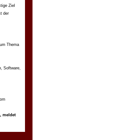
tige Ziel
st der
zum Thema
n, Software,
vom
t, meldet