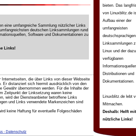
bieten. Das langfris
von Linuxblitz.de i
Aufbau einer der
rten eine umfangreiche Sammlung nützlicher Links
umfangreisten
er umfangreichsten deutschen Linksammlungen rund
rmationsquellen, Software und Dokumentationen zu
deutschsprachigen
Linksammlungen 
he Links!
Linux und der dazu
verfügbaren
Informationsquelle
Distributionen und
 Internetseiten, die über Links von dieser Webseite
Dokumentationen.
. Er distanziert sich hiermit ausdrücklich von den
eine Gewähr übernommen werden. Für die Inhalte der
 Zum Zeitpunkt der Linksetzung waren keine
Linuxblitz.de lebt 
, wird der Diensteanbieter betroffene Links
ungen und Links verwendete Markenzeichen sind
Mitmachen.
wird keine Haftung für eventuelle Folgeschäden
Deshalb: Helft mi
nützliche Links!
s - Datenschutz
Vielen Dank! :-)