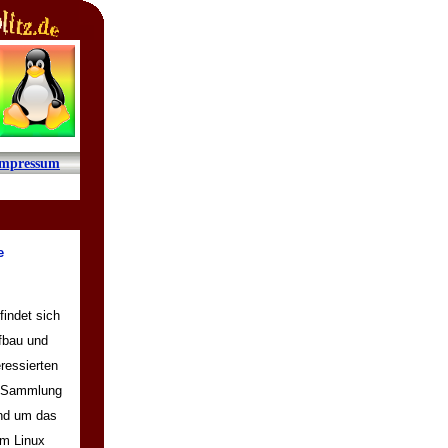
Impressum
e
indet sich
fbau und
eressierten
e Sammlung
und um das
em Linux